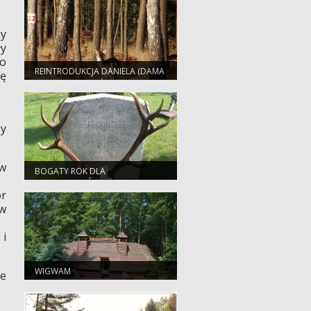
sy
ły
go
REINTRODUKCJA DANIELA (DAMA
tę
DAMA) W NADLEŚNICTWIE
BIERZWNIK
zy
w
BOGATY ROK DLA
SELEKCJONERÓW!
r
 w
 i
WIGWAM
ie