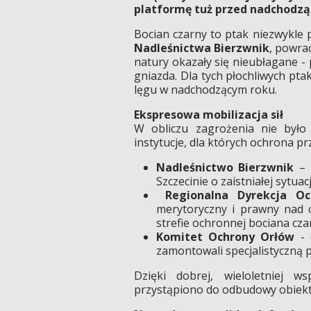
platformę tuż przed nadchodz
Bocian czarny to ptak niezwykle 
Nadleśnictwa Bierzwnik
, powrac
natury okazały się nieubłagane -
gniazda. Dla tych płochliwych pt
lęgu w nadchodzącym roku.
Ekspresowa mobilizacja sił
W obliczu zagrożenia nie było 
instytucje, dla których ochrona pr
Nadleśnictwo Bierzwnik
– 
Szczecinie o zaistniałej sytuac
Regionalna Dyrekcja Oc
merytoryczny i prawny nad 
strefie ochronnej bociana cza
Komitet Ochrony Orłów
- 
zamontowali specjalistyczną 
Dzięki dobrej, wieloletniej w
przystąpiono do odbudowy obiekt