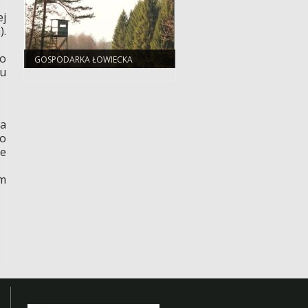
ej
).
no
GOSPODARKA ŁOWIECKA
mu
ra
go
le
em