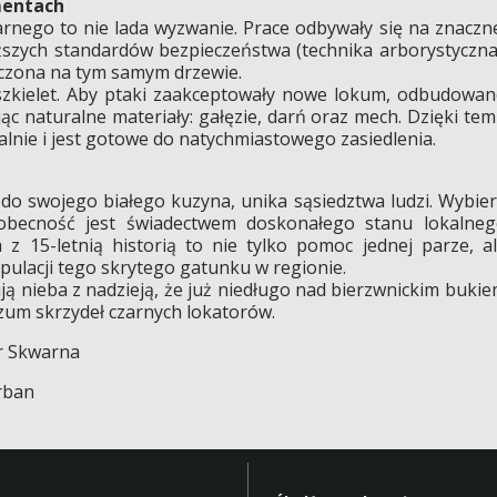
mentach
rnego to nie lada wyzwanie. Prace odbywały się na znaczn
szych standardów bezpieczeństwa (technika arborystyczna
czona na tym samym drzewie.
szkielet. Aby ptaki zaakceptowały nowe lokum, odbudowa
ąc naturalne materiały: gałęzie, darń oraz mech. Dzięki te
lnie i jest gotowe do natychmiastowego zasiedlenia.
 do swojego białego kuzyna, unika sąsiedztwa ludzi. Wybie
 obecność jest świadectwem doskonałego stanu lokalne
z 15-letnią historią to nie tylko pomoc jednej parze, a
pulacji tego skrytego gatunku w regionie.
ują nieba z nadzieją, że już niedługo nad bierzwnickim buki
zum skrzydeł czarnych lokatorów.
tr Skwarna
Urban