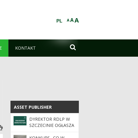
A
A
A
PL

E
KONTAKT
ASSET PUBLISHER
ASSET PUBLISHER
DYREKTOR RDLP W
SZCZECINIE OGŁASZA
KONKURS NA
STANOWISKO
KONKURS „CO W