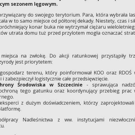
ącym sezonem lęgowym.
przywiązany do swojego terytorium. Para, która wybrała la
ała w to samo miejsce od półtorej dekady. Niestety, czas i si
 próchniejący konar buka nie wytrzymał ciężaru wieloletnie
aków utrata domu tuż przed przylotem mogła oznaczać stra
miejsca na zwłokę. Do akcji ratunkowej przystąpiły tr
zyrody jest priorytetem:
gospodarz terenu, który poinformował KOO oraz RDOŚ 
ji i zabezpieczył logistycznie całe przedsięwzięcie.
hrony Środowiska w Szczecinie
- sprawująca nadzó
ochroną tego gatunku oraz koordynujący przebieg prac
rnego.
eksperci z dużym doświadczeniem, którzy zaprojektowali
platformę.
spółpracy Nadleśnictwa z ww. instytucjami niezwłoczn
u.