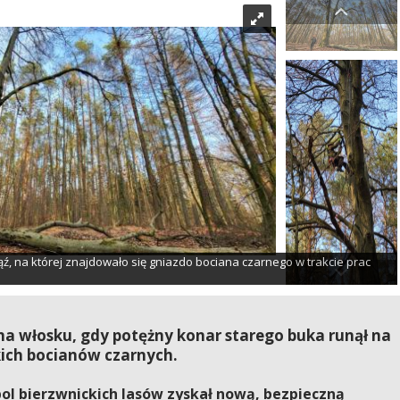
ź, na której znajdowało się gniazdo bociana czarnego w trakcie prac
 na włosku, gdy potężny konar starego buka runął na
ich bocianów czarnych.
bol bierzwnickich lasów zyskał nową, bezpieczną