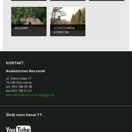
POD OCHRONĄ.
DAMA) W
NADLEŚNICTWIE
BIERZWNIK
WIGWAM
GOSPODARKA
ŁOWIECKA
KONTAKT:
Nadleśnictwo Bierzwnik
ul. Dworcowa 17
73-240 Bierzwnik
tel. 095 768 00 58
fax 095 768 01 21
bierzwnik@szczecin.lasy.gov.pl
Śledź nasz kanał YT: