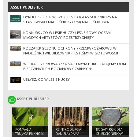
ASSET PUBLISHER
ASSET PUBLISHER
DYREKTOR RDLP W SZCZECINIE OGŁASZA KONKURS NA
STANOWISKO NADLEŚNICZY (K/M) NADLEŚNICTWA
BIERZWNIK
KONKURS „CO W LESIE HUCZY.LEŚNE SOWY OCZAMI
MŁODYCH ARTYSTÓW” ROZSTRZYGNIĘTY
POCZĄTEK SEZONU OCHRONY PRZECIWPOŻAROWEJ W
NADLEŚNICTWIE BIERZWNIK - JESTEŚMY W GOTOWOŚCI!
WIELKA PRZEPROWADZKA NA STARYM BUKU. RATUJEMY DOM
BIERZWNICKICH BOCIANÓW CZARNYCH!
USŁYSZ, CO W LESIE HUCZY
ASSET PUBLISHER
ASSET PUBLISHER
KONWALIA -
REINTRODUKCJA
BOGATY ROK DLA
TRUJĄCA PIĘKNOŚĆ
DANIELA (DAMA
SELEKCJONERÓW!