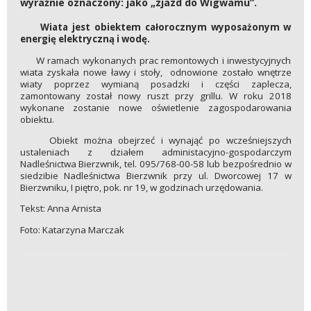
wyraźnie oznaczony: jako „zjazd do Wigwamu”.
Wiata jest obiektem całorocznym wyposażonym w
energię elektryczną i wodę.
W ramach wykonanych prac remontowych i inwestycyjnych
wiata zyskała nowe ławy i stoły, odnowione zostało wnętrze
wiaty poprzez wymianą posadzki i części zaplecza,
zamontowany został nowy ruszt przy grillu. W roku 2018
wykonane zostanie nowe oświetlenie zagospodarowania
obiektu.
Obiekt można obejrzeć i wynająć po wcześniejszych
ustaleniach z działem administacyjno-gospodarczym
Nadleśnictwa Bierzwnik, tel. 095/768-00-58 lub bezpośrednio w
siedzibie Nadleśnictwa Bierzwnik przy ul. Dworcowej 17 w
Bierzwniku, I piętro, pok. nr 19, w godzinach urzędowania.
Tekst: Anna Arnista
Foto: Katarzyna Marczak