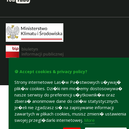
🍪 Accept cookies & privacy policy?
Accesibility declaration
Strony internetowe Las�w Pa�stwowych u�ywaj�
plik�w cookies. Dzi�ki nim mo�emy dostosowywa�
nasze serwisy do preferencji u�ytkownik�w oraz
zbiera� anonimowe dane do cel�w statystycznych.
Je�eli nie zgadzasz si� na zapisywanie informacji
zawartych w plikach cookies, musisz zmieni� ustawienia
swojej przegl�darki internetowej.
More