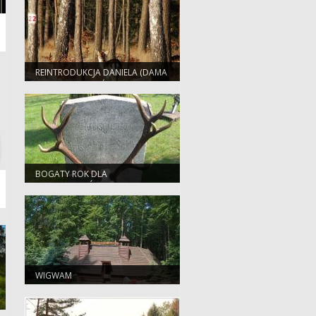
REINTRODUKCJA DANIELA (DAMA
DAMA) W NADLEŚNICTWIE
BIERZWNIK
BOGATY ROK DLA
SELEKCJONERÓW!
WIGWAM