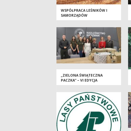
WSPÓŁPRACA LEŚNIKÓW I
SAMORZĄDÓW
„ZIELONA ŚWIĄTECZNA
PACZKA” – VI EDYCJA
ŚWIĄTECZNEJ AKCJI
NADLEŚNICTWA BIERZWNIK