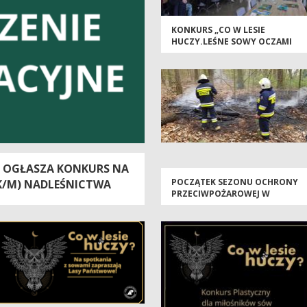
KONKURS „CO W LESIE
HUCZY.LEŚNE SOWY OCZAMI
MŁODYCH ARTYSTÓW”
ROZSTRZYGNIĘTY
E OGŁASZA KONKURS NA
POCZĄTEK SEZONU OCHRONY
K/M) NADLEŚNICTWA
PRZECIWPOŻAROWEJ W
NADLEŚNICTWIE BIERZWNIK -
JESTEŚMY W GOTOWOŚCI!