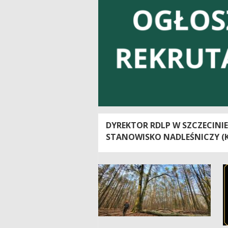
DYREKTOR RDLP W SZCZECINI
STANOWISKO NADLEŚNICZY (
BIERZWNIK