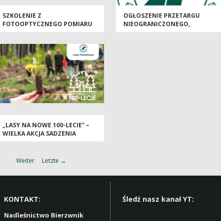
SZKOLENIE Z
OGŁOSZENIE PRZETARGU
FOTOOPTYCZNEGO POMIARU
NIEOGRANICZONEGO,
DREWNA ORAZ NOWELIZACJI
OFERTOWEGO, PISEMNEGO NA
WARUNKÓW TECHNICZNYCH
ZAWARCIE UMOWY NA
SPRZEDAŻ TUSZ W SEZONIE
ŁOWIECKIM 2025/2026 W
NADLEŚNICTWIE BIERZWNIK
„LASY NA NOWE 100-LECIE” –
WIELKA AKCJA SADZENIA
DRZEW Z OKAZJI
MIĘDZYNARODOWEGO DNIA
LASÓW
Weiter
Letzte →
KONTAKT:
Śledź nasz kanał YT:
Nadleśnictwo Bierzwnik