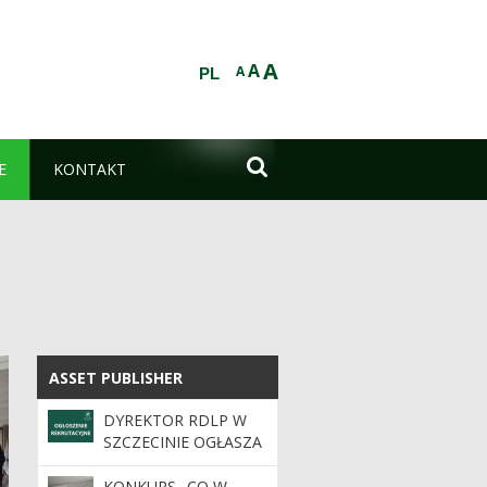
A
A
A
PL

E
KONTAKT
ASSET PUBLISHER
ASSET PUBLISHER
DYREKTOR RDLP W
SZCZECINIE OGŁASZA
KONKURS NA
STANOWISKO
KONKURS „CO W