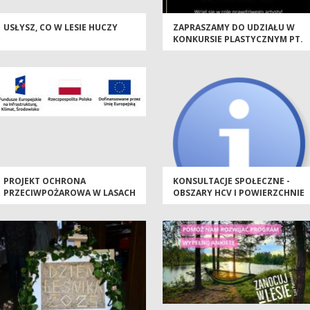
USŁYSZ, CO W LESIE HUCZY
ZAPRASZAMY DO UDZIAŁU W
KONKURSIE PLASTYCZNYM PT.
„CO W LESIE HUCZY. LEŚNE
SOWY OCZAMI MŁODYCH
ARTYSTÓW”
PROJEKT OCHRONA
KONSULTACJE SPOŁECZNE -
PRZECIWPOŻAROWA W LASACH
OBSZARY HCV I POWIERZCHNIE
- KONTYNUACJA
REFERENCYJNE