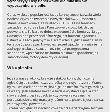
wyznaczyły Lasy Państwowe dla miłośników
wypoczynku w siodle.
Coraz większa popularność jazdy konnej zmobilizowała wielu
nadleśniczych do tworzenia nowych szlaków. Z „Raportu o
stanie lasów" wynika, że w latach 2010-2011 na terenach
zarządzanych przez Lasy Państwowe długość takich tras
podwoiła się. To bardzo dobra wiadomość dla koniarzy. Droga
udostępniona przez nadleśniczego jest bowiem, zgodnie z
ustawą o lasach, jedynym miejscem w lesie, gdzie można się w
ten sposób poruszać. Nawet jeśli przed wjazdem na nią nie ma
żadnego znaku zakazu, ani też nie jest przegrodzona
szlabanem, wjeżdżać na nią konno nie można (podobnie jak
samochodem, motocyklem czy quadem).
W kupie siła
Jeżeli w naszej okolicy brakuje szlaków konnych, możemy
zgłosić się do nadleśnictwa z prośbą o ich wyznaczenie. Warto,
by taki wniosek poparła większa grupa miłośników tego rodzaju
rekreacji. Jeśli zainteresowanie będzie wystarczające, a stan
nawierzchni drogi i sposób jej użytkowania (czy np. nie
poruszają się na niej maszyny leśne) na to pozwoli, jest szansa,
że nowy szlak powstanie.
Trzeba pamiętać, że nadleśnictwa za przejazd drogami leśnymi,