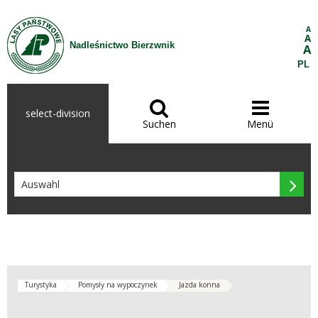
Zum Inhalt wechseln
A
A
Nadleśnictwo Bierzwnik
A
PL


select-division
Suchen
Menü

Turystyka
Pomysły na wypoczynek
Jazda konna