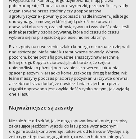
w wypadku ich komercyjnego użytkowania, mają prawo
pobierać opłatę. Chodzi tu np. o wycieczki, przejażdżki czy rajdy
organizowane przez stadniny czy gospodarstwa
agroturystyczne - powinny podpisać z nadleśnictwem, jeśli tego
ono wymaga, umowę, w której będą określone prawa i
obowiązki obu stron, czas obowiązywania i wysokość opłat. Jeśli
jednak jesteśmy osobą prywatną, która od czasu do czasu
wybiera się na przejażdżkę po lesie, nic nie płacimy.
Brak zgody na utworzenie szlaku konnego nie oznacza złej woli
nadleśniczego. Może mieć ku temu ważne powody. Wbrew
pozorom, konie potrafią poważnie zniszczyć nawierzchnię
leśnej drogi. Kopyta dziurawią ją tak bardzo, że często
uniemożliwia to później poruszanie się rowerem i utrudnia
spacer pieszym. Nierzadko konie uszkodzą drogę bardziej niż
leśne maszyny podczas prac przy pozyskaniu i zrywce drewna,
a trzeba od razu dodać, że nawierzchnia rozjechana przez
ciągniki naprawiana jest zwykle dość szybko po tym , jak wyjadą
one z lasu.
Najważniejsze są zasady
Niezależnie od szkód, jakie mogą spowodować konie, przepisy
zakazujące jeźdźcom wjazdu do lasu poza wyznaczonymi
drogami budzą kontrowersje, także wśród leśników. Wydaje się,
że to rygor tego samego gatunku, co wszechobecne niegdyś