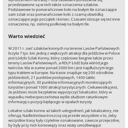
przedstawione są w nich także oznaczenia szlaków.
Podstawowe to pomarańczowe koło na białym tle oznaczające
sam szlak oraz pomarańczowe koło z czarną obwódką
oznaczające jego początek i koniec. Czasami stosuje się też inne
oznaczenia, np. zieloną podkowę na białym tle.
Warto wiedzieć
W 2011 r. sieć szlaków konnych na terenie Lasów Państwowych
liczyła 7 tys. km. Jedną z większych atrakcji dla jeźdźców w Polsce
jest Łódzki Szlak Konny, który częściowo biegnie także przez
tereny Lasów Państwowych, a RDLP Łódź była wśród jego
twórców. Ma w sumie ponad 2000 km i jest najdłuższym tego
typu traktem w Europie. Na trasie znajduje się 200 ośrodków
jeździeckich, 21 punktów postojowych, 1400 tablic
informacyjnych, 30 punktów informacyjnych monitorujących
turystów i ponad 1000 atrakcji turystycznych. Ciekawostką jest,
że jeździec może bezpłatnie wypożyczyć lokalizator, który w
wypadku niebezpieczeństwa wyśle służbom ratunkowym
informację o pozycji będącego w opałach turysty
Lokalne szlaki konne aż takich udogodnień, jak lokalizatory, nie
oferują. Nadleśnictwa troszczą się przede wszystkim o to, żeby
wszystkie trasy były czytelnie oznakowane, zawsze przejezdne,
by były przy nich koniowiązy oraz wiaty umożliwiające