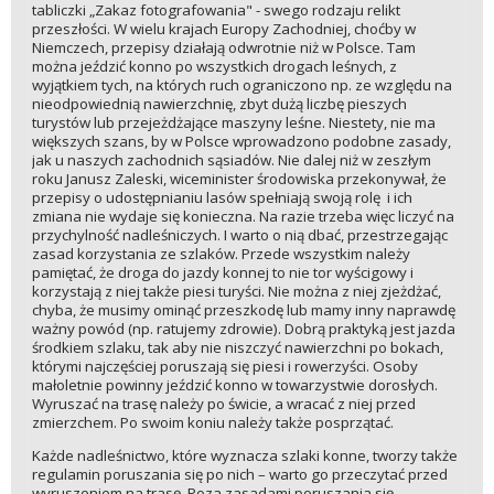
tabliczki „Zakaz fotografowania" - swego rodzaju relikt
przeszłości. W wielu krajach Europy Zachodniej, choćby w
Niemczech, przepisy działają odwrotnie niż w Polsce. Tam
można jeździć konno po wszystkich drogach leśnych, z
wyjątkiem tych, na których ruch ograniczono np. ze względu na
nieodpowiednią nawierzchnię, zbyt dużą liczbę pieszych
turystów lub przejeżdżające maszyny leśne. Niestety, nie ma
większych szans, by w Polsce wprowadzono podobne zasady,
jak u naszych zachodnich sąsiadów. Nie dalej niż w zeszłym
roku Janusz Zaleski, wiceminister środowiska przekonywał, że
przepisy o udostępnianiu lasów spełniają swoją rolę i ich
zmiana nie wydaje się konieczna. Na razie trzeba więc liczyć na
przychylność nadleśniczych. I warto o nią dbać, przestrzegając
zasad korzystania ze szlaków. Przede wszystkim należy
pamiętać, że droga do jazdy konnej to nie tor wyścigowy i
korzystają z niej także piesi turyści. Nie można z niej zjeżdżać,
chyba, że musimy ominąć przeszkodę lub mamy inny naprawdę
ważny powód (np. ratujemy zdrowie). Dobrą praktyką jest jazda
środkiem szlaku, tak aby nie niszczyć nawierzchni po bokach,
którymi najczęściej poruszają się piesi i rowerzyści. Osoby
małoletnie powinny jeździć konno w towarzystwie dorosłych.
Wyruszać na trasę należy po świcie, a wracać z niej przed
zmierzchem. Po swoim koniu należy także posprzątać.
Każde nadleśnictwo, które wyznacza szlaki konne, tworzy także
regulamin poruszania się po nich – warto go przeczytać przed
wyruszeniem na trasę. Poza zasadami poruszania się,