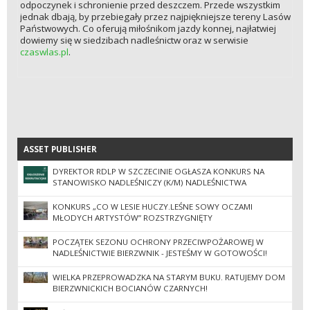
odpoczynek i schronienie przed deszczem. Przede wszystkim
jednak dbają, by przebiegały przez najpiękniejsze tereny Lasów
Państwowych. Co oferują miłośnikom jazdy konnej, najłatwiej
dowiemy się w siedzibach nadleśnictw oraz w serwisie
czaswlas.pl
.
ASSET PUBLISHER
ASSET PUBLISHER
DYREKTOR RDLP W SZCZECINIE OGŁASZA KONKURS NA
STANOWISKO NADLEŚNICZY (K/M) NADLEŚNICTWA
BIERZWNIK
KONKURS „CO W LESIE HUCZY.LEŚNE SOWY OCZAMI
MŁODYCH ARTYSTÓW” ROZSTRZYGNIĘTY
POCZĄTEK SEZONU OCHRONY PRZECIWPOŻAROWEJ W
NADLEŚNICTWIE BIERZWNIK - JESTEŚMY W GOTOWOŚCI!
WIELKA PRZEPROWADZKA NA STARYM BUKU. RATUJEMY DOM
BIERZWNICKICH BOCIANÓW CZARNYCH!